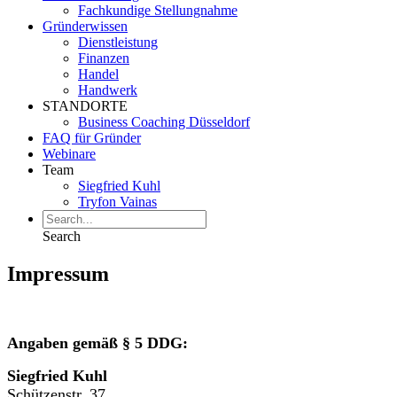
Fachkundige Stellungnahme
Gründerwissen
Dienstleistung
Finanzen
Handel
Handwerk
STANDORTE
Business Coaching Düsseldorf
FAQ für Gründer
Webinare
Team
Siegfried Kuhl
Tryfon Vainas
Search
Impressum
Angaben gemäß § 5 DDG:
Siegfried Kuhl
Schützenstr. 37