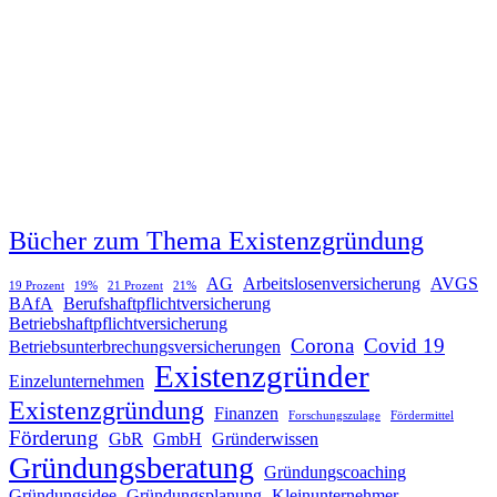
Bücher zum Thema Existenzgründung
AG
Arbeitslosenversicherung
AVGS
19 Prozent
19%
21 Prozent
21%
BAfA
Berufshaftpflichtversicherung
Betriebshaftpflichtversicherung
Corona
Covid 19
Betriebsunterbrechungsversicherungen
Existenzgründer
Einzelunternehmen
Existenzgründung
Finanzen
Forschungszulage
Fördermittel
Förderung
GbR
GmbH
Gründerwissen
Gründungsberatung
Gründungscoaching
Gründungsidee
Gründungsplanung
Kleinunternehmer