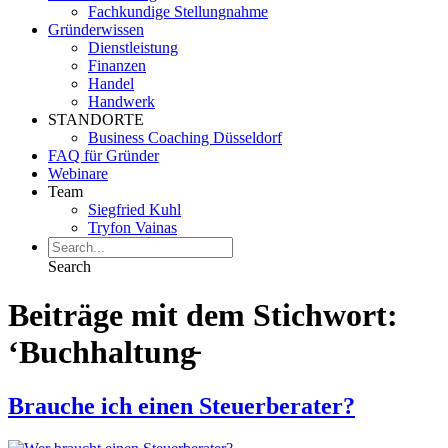
Fachkundige Stellungnahme
Gründerwissen
Dienstleistung
Finanzen
Handel
Handwerk
STANDORTE
Business Coaching Düsseldorf
FAQ für Gründer
Webinare
Team
Siegfried Kuhl
Tryfon Vainas
Search
Beiträge mit dem Stichwort:
‘Buchhaltung̵
Brauche ich einen Steuerberater?