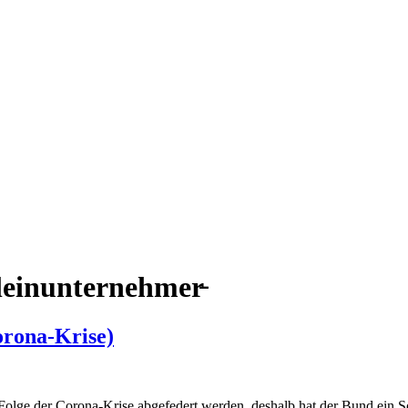
leinunternehmer̵
orona-Krise)
 Folge der Corona-Krise abgefedert werden, deshalb hat der Bund ein 