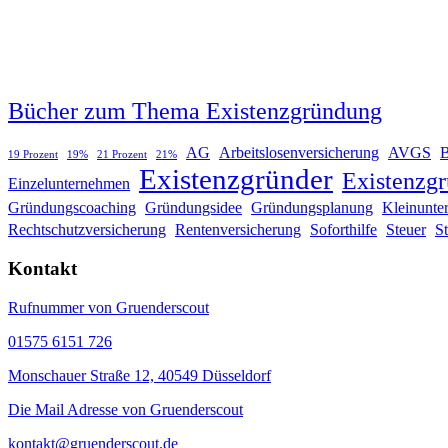
Bücher zum Thema Existenzgründung
AG
Arbeitslosenversicherung
AVGS
19 Prozent
19%
21 Prozent
21%
Existenzgründer
Existenzg
Einzelunternehmen
Gründungscoaching
Gründungsidee
Gründungsplanung
Kleinunte
Rechtschutzversicherung
Rentenversicherung
Soforthilfe
Steuer
S
Kontakt
Rufnummer von Gruenderscout
01575 6151 726
Monschauer Straße 12, 40549 Düsseldorf
Die Mail Adresse von Gruenderscout
kontakt@gruenderscout.de