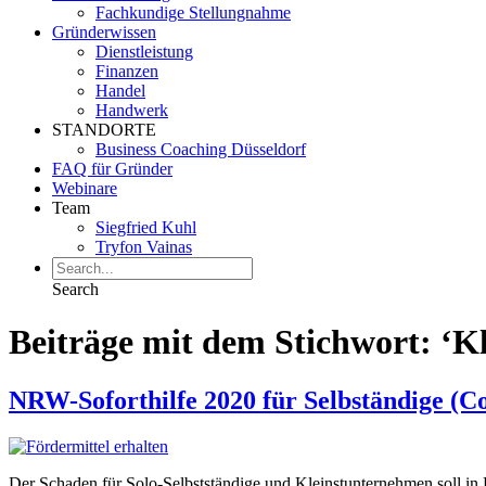
Fachkundige Stellungnahme
Gründerwissen
Dienstleistung
Finanzen
Handel
Handwerk
STANDORTE
Business Coaching Düsseldorf
FAQ für Gründer
Webinare
Team
Siegfried Kuhl
Tryfon Vainas
Search
Beiträge mit dem Stichwort: ‘K
NRW-Soforthilfe 2020 für Selbständige (C
Der Schaden für Solo-Selbstständige und Kleinstunternehmen soll in