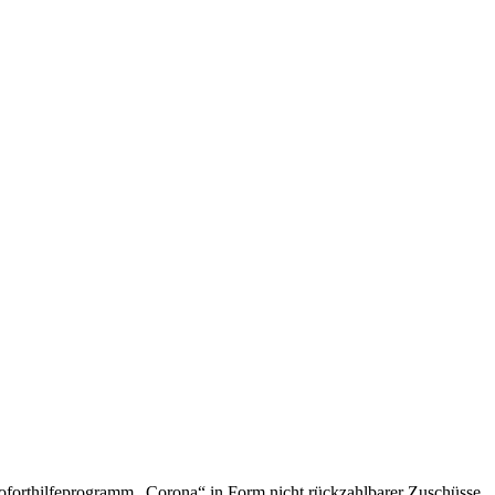
Soforthilfeprogramm „Corona“ in Form nicht rückzahlbarer Zuschüsse