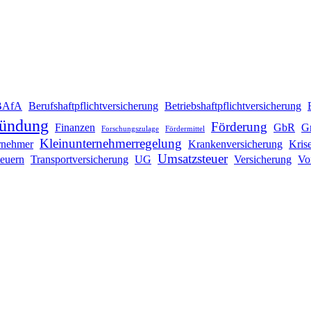
BAfA
Berufshaftpflichtversicherung
Betriebshaftpflichtversicherung
ründung
Förderung
Finanzen
GbR
G
Forschungszulage
Fördermittel
Kleinunternehmerregelung
rnehmer
Krankenversicherung
Kris
Umsatzsteuer
teuern
Transportversicherung
UG
Versicherung
Vo