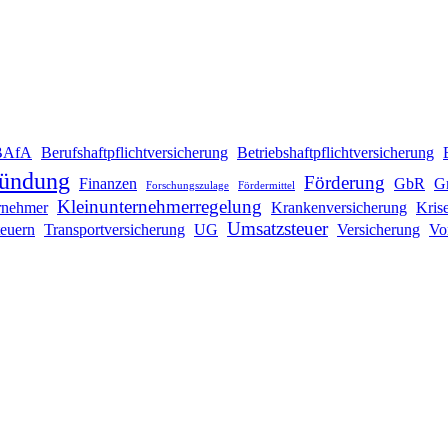
BAfA
Berufshaftpflichtversicherung
Betriebshaftpflichtversicherung
ründung
Förderung
Finanzen
GbR
G
Forschungszulage
Fördermittel
Kleinunternehmerregelung
rnehmer
Krankenversicherung
Kris
Umsatzsteuer
teuern
Transportversicherung
UG
Versicherung
Vo