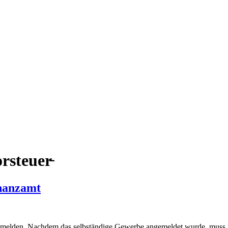
rsteuer̵
nanzamt
 melden. Nachdem das selbständige Gewerbe angemeldet wurde, muss m