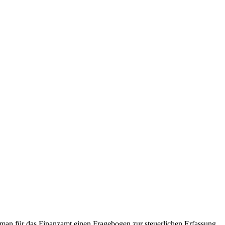
an für das Finanzamt einen Fragebogen zur steuerlichen Erfassung