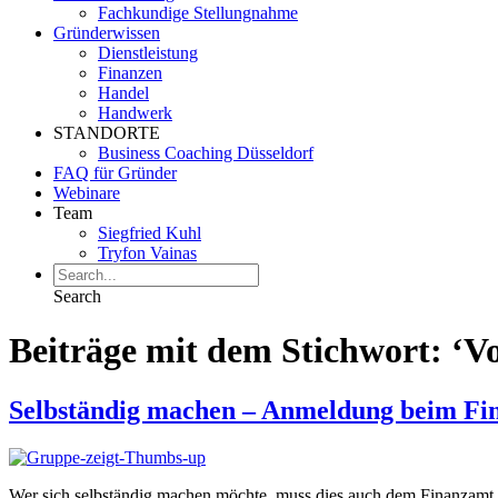
Fachkundige Stellungnahme
Gründerwissen
Dienstleistung
Finanzen
Handel
Handwerk
STANDORTE
Business Coaching Düsseldorf
FAQ für Gründer
Webinare
Team
Siegfried Kuhl
Tryfon Vainas
Search
Beiträge mit dem Stichwort: ‘Vo
Selbständig machen – Anmeldung beim Fi
Wer sich selbständig machen möchte, muss dies auch dem Finanzamt