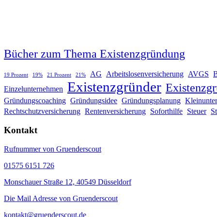
Bücher zum Thema Existenzgründung
AG
Arbeitslosenversicherung
AVGS
19 Prozent
19%
21 Prozent
21%
Existenzgründer
Existenzg
Einzelunternehmen
Gründungscoaching
Gründungsidee
Gründungsplanung
Kleinunte
Rechtschutzversicherung
Rentenversicherung
Soforthilfe
Steuer
S
Kontakt
Rufnummer von Gruenderscout
01575 6151 726
Monschauer Straße 12, 40549 Düsseldorf
Die Mail Adresse von Gruenderscout
kontakt@gruenderscout.de