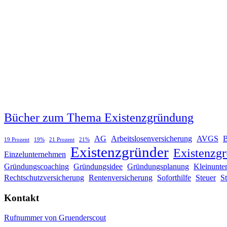
Bücher zum Thema Existenzgründung
AG
Arbeitslosenversicherung
AVGS
19 Prozent
19%
21 Prozent
21%
Existenzgründer
Existenzg
Einzelunternehmen
Gründungscoaching
Gründungsidee
Gründungsplanung
Kleinunte
Rechtschutzversicherung
Rentenversicherung
Soforthilfe
Steuer
S
Kontakt
Rufnummer von Gruenderscout