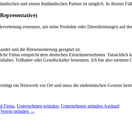
chen und einem thailändischen Partner ist möglich. In diesem Fall wi
Representative)
svertretung ernennen, um seine Produkte oder Dienstleistungen auf dem
andel und die Börsennotierung geeignet ist.
solche Firma entspricht dem deutschen Einzelunternehmen. Tatsächlich 
 Inhaber, Teilhaber oder Gesellschafter benennen. Ich bin also meinem Ge
enötigt ein Netzwerk vor Ort und muss die einheimischen Gesetze ken
nd Firma
,
Unternehmen gründen
,
Unternehmen gründen Ausland
 Verein gründen →