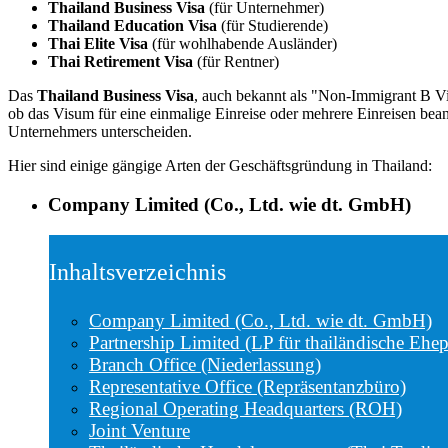
Thailand Business Visa
(für Unternehmer)
Thailand Education Visa
(für Studierende)
Thai Elite Visa
(für wohlhabende Ausländer)
Thai Retirement Visa
(für Rentner)
Das
Thailand Business Visa
, auch bekannt als "Non-Immigrant B Vi
ob das Visum für eine einmalige Einreise oder mehrere Einreisen bean
Unternehmers unterscheiden.
Hier sind einige gängige Arten der Geschäftsgründung in Thailand:
Company Limited (Co., Ltd. wie dt. GmbH)
Inhaltsverzeichnis
Company Limited (Co., Ltd. wie dt. GmbH)
Partnership Limited (LP für thailändische Ehep
Branch Office (Niederlassung)
Representative Office (Repräsentanzbüro)
Regional Operating Headquarters (ROH)
Joint Venture