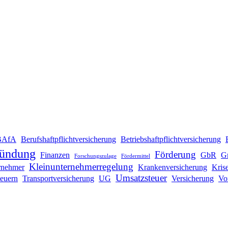
BAfA
Berufshaftpflichtversicherung
Betriebshaftpflichtversicherung
ründung
Förderung
Finanzen
GbR
G
Forschungszulage
Fördermittel
Kleinunternehmerregelung
rnehmer
Krankenversicherung
Kris
Umsatzsteuer
teuern
Transportversicherung
UG
Versicherung
Vo